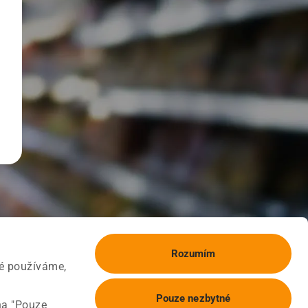
Rozumím
ké používáme,
Pouze nezbytné
na "Pouze