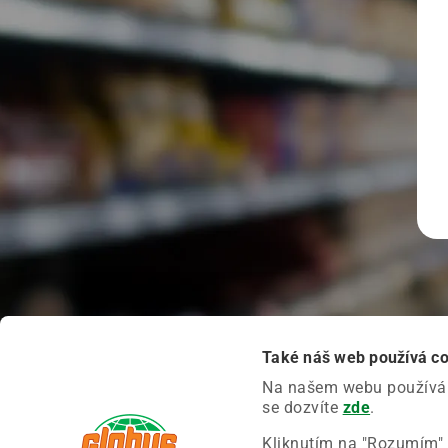
Také náš web používá c
Na našem webu používáme
se dozvíte
zde
.
Kliknutím na "Rozumím" 