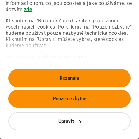
Chyba nastala na naší straně a už ji opravujeme.
informací o tom, co jsou cookies a jaké používáme, se
Zkuste prosím znovu načíst požadovanou stránku.
dozvíte
zde
.
Kliknutím na "Rozumím" souhlasíte s používáním
všech našich cookies. Po kliknutí na "Pouze nezbytné"
Obnovit stránku
Úvodní strana
budeme používat pouze nezbytné technické cookies.
Kliknutím na "Upravit" můžete vybrat, které cookies
budeme používat.
Svou volbu můžete kdykoliv změnit.
Rozumím
Pouze nezbytné
Upravit