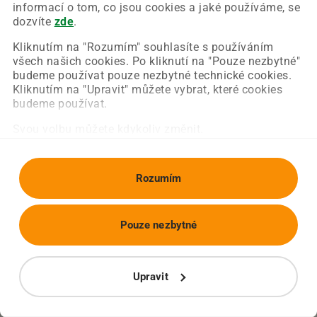
Chyba nastala na naší straně a už ji opravujeme.
informací o tom, co jsou cookies a jaké používáme, se
Zkuste prosím znovu načíst požadovanou stránku.
dozvíte
zde
.
Kliknutím na "Rozumím" souhlasíte s používáním
všech našich cookies. Po kliknutí na "Pouze nezbytné"
Obnovit stránku
Úvodní strana
budeme používat pouze nezbytné technické cookies.
Kliknutím na "Upravit" můžete vybrat, které cookies
budeme používat.
Svou volbu můžete kdykoliv změnit.
Rozumím
Pouze nezbytné
Upravit