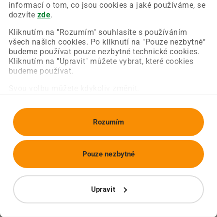
Chyba nastala na naší straně a už ji opravujeme.
informací o tom, co jsou cookies a jaké používáme, se
Zkuste prosím znovu načíst požadovanou stránku.
dozvíte
zde
.
Kliknutím na "Rozumím" souhlasíte s používáním
všech našich cookies. Po kliknutí na "Pouze nezbytné"
Obnovit stránku
Úvodní strana
budeme používat pouze nezbytné technické cookies.
Kliknutím na "Upravit" můžete vybrat, které cookies
budeme používat.
Svou volbu můžete kdykoliv změnit.
Rozumím
Pouze nezbytné
Upravit