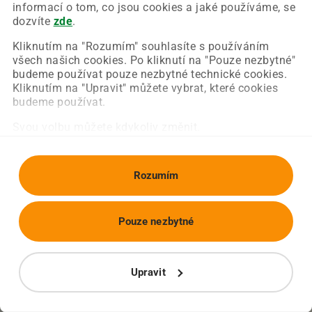
Chyba nastala na naší straně a už ji opravujeme.
informací o tom, co jsou cookies a jaké používáme, se
Zkuste prosím znovu načíst požadovanou stránku.
dozvíte
zde
.
Kliknutím na "Rozumím" souhlasíte s používáním
všech našich cookies. Po kliknutí na "Pouze nezbytné"
Obnovit stránku
Úvodní strana
budeme používat pouze nezbytné technické cookies.
Kliknutím na "Upravit" můžete vybrat, které cookies
budeme používat.
Svou volbu můžete kdykoliv změnit.
Rozumím
Pouze nezbytné
Upravit