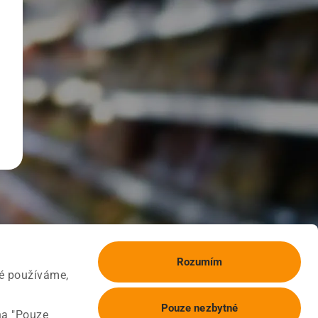
Rozumím
ké používáme,
Pouze nezbytné
na "Pouze