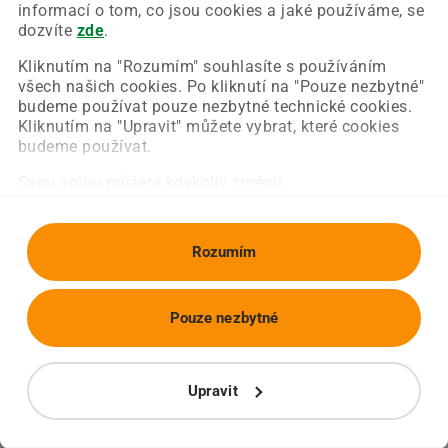
Chyba nastala na naší straně a už ji opravujeme.
informací o tom, co jsou cookies a jaké používáme, se
Zkuste prosím znovu načíst požadovanou stránku.
dozvíte
zde
.
Kliknutím na "Rozumím" souhlasíte s používáním
všech našich cookies. Po kliknutí na "Pouze nezbytné"
Obnovit stránku
Úvodní strana
budeme používat pouze nezbytné technické cookies.
Kliknutím na "Upravit" můžete vybrat, které cookies
budeme používat.
Svou volbu můžete kdykoliv změnit.
Rozumím
Pouze nezbytné
Upravit