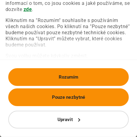
Chyba nastala na naší straně a už ji opravujeme.
informací o tom, co jsou cookies a jaké používáme, se
Zkuste prosím znovu načíst požadovanou stránku.
dozvíte
zde
.
Kliknutím na "Rozumím" souhlasíte s používáním
všech našich cookies. Po kliknutí na "Pouze nezbytné"
Obnovit stránku
Úvodní strana
budeme používat pouze nezbytné technické cookies.
Kliknutím na "Upravit" můžete vybrat, které cookies
budeme používat.
Svou volbu můžete kdykoliv změnit.
Rozumím
Pouze nezbytné
Upravit