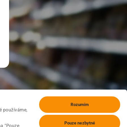
Rozumím
ké používáme,
Pouze nezbytné
na "Pouze