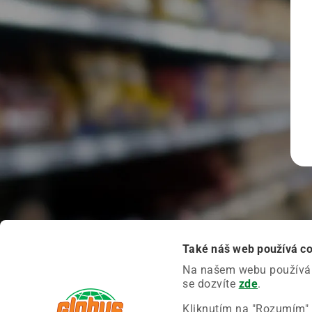
Také náš web používá c
Na našem webu používáme
se dozvíte
zde
.
Kliknutím na "Rozumím" 