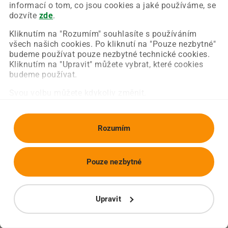
Chyba nastala na naší straně a už ji opravujeme.
informací o tom, co jsou cookies a jaké používáme, se
Zkuste prosím znovu načíst požadovanou stránku.
dozvíte
zde
.
Kliknutím na "Rozumím" souhlasíte s používáním
všech našich cookies. Po kliknutí na "Pouze nezbytné"
Obnovit stránku
Úvodní strana
budeme používat pouze nezbytné technické cookies.
Kliknutím na "Upravit" můžete vybrat, které cookies
budeme používat.
Svou volbu můžete kdykoliv změnit.
Rozumím
Pouze nezbytné
Upravit