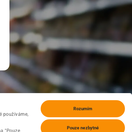
Rozumím
ké používáme,
Pouze nezbytné
na "Pouze