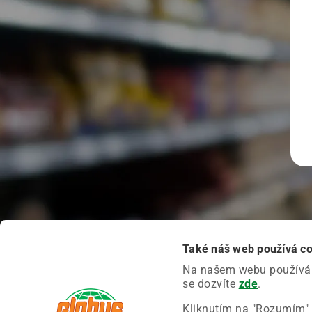
Také náš web používá c
Na našem webu používáme
se dozvíte
zde
.
Kliknutím na "Rozumím" 