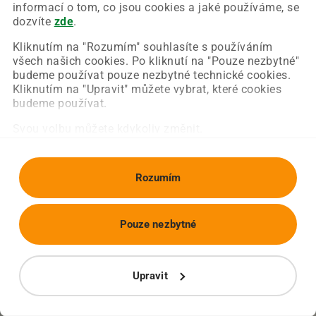
Chyba nastala na naší straně a už ji opravujeme.
informací o tom, co jsou cookies a jaké používáme, se
Zkuste prosím znovu načíst požadovanou stránku.
dozvíte
zde
.
Kliknutím na "Rozumím" souhlasíte s používáním
všech našich cookies. Po kliknutí na "Pouze nezbytné"
Obnovit stránku
Úvodní strana
budeme používat pouze nezbytné technické cookies.
Kliknutím na "Upravit" můžete vybrat, které cookies
budeme používat.
Svou volbu můžete kdykoliv změnit.
Rozumím
Pouze nezbytné
Upravit