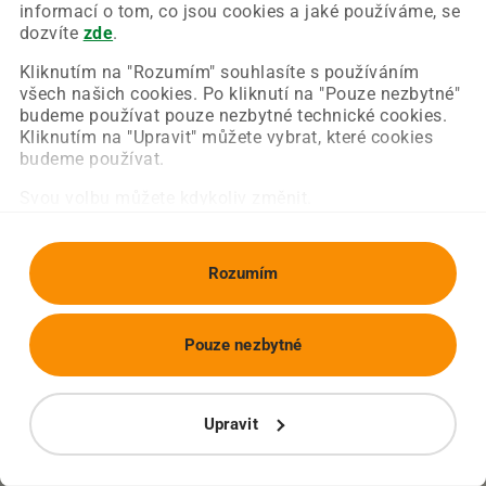
Chyba nastala na naší straně a už ji opravujeme.
informací o tom, co jsou cookies a jaké používáme, se
Zkuste prosím znovu načíst požadovanou stránku.
dozvíte
zde
.
Kliknutím na "Rozumím" souhlasíte s používáním
všech našich cookies. Po kliknutí na "Pouze nezbytné"
Obnovit stránku
Úvodní strana
budeme používat pouze nezbytné technické cookies.
Kliknutím na "Upravit" můžete vybrat, které cookies
budeme používat.
Svou volbu můžete kdykoliv změnit.
Rozumím
Pouze nezbytné
Upravit