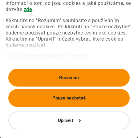
Chyba nastala na naší straně a už ji opravujeme.
informací o tom, co jsou cookies a jaké používáme, se
Zkuste prosím znovu načíst požadovanou stránku.
dozvíte
zde
.
Kliknutím na "Rozumím" souhlasíte s používáním
všech našich cookies. Po kliknutí na "Pouze nezbytné"
Obnovit stránku
Úvodní strana
budeme používat pouze nezbytné technické cookies.
Kliknutím na "Upravit" můžete vybrat, které cookies
budeme používat.
Svou volbu můžete kdykoliv změnit.
Rozumím
Pouze nezbytné
Upravit