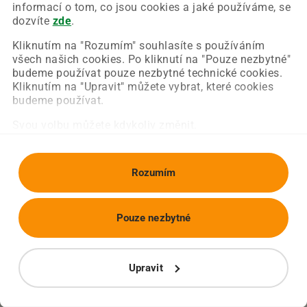
Chyba nastala na naší straně a už ji opravujeme.
informací o tom, co jsou cookies a jaké používáme, se
Zkuste prosím znovu načíst požadovanou stránku.
dozvíte
zde
.
Kliknutím na "Rozumím" souhlasíte s používáním
všech našich cookies. Po kliknutí na "Pouze nezbytné"
Obnovit stránku
Úvodní strana
budeme používat pouze nezbytné technické cookies.
Kliknutím na "Upravit" můžete vybrat, které cookies
budeme používat.
Svou volbu můžete kdykoliv změnit.
Rozumím
Pouze nezbytné
Upravit