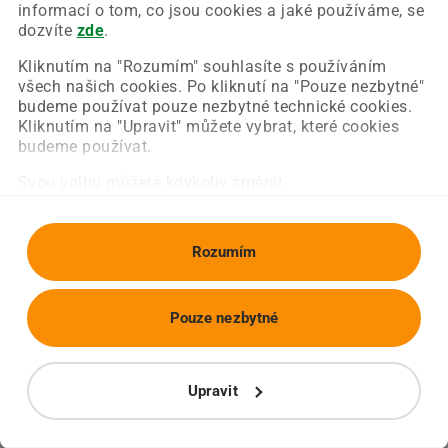
Chyba nastala na naší straně a už ji opravujeme.
informací o tom, co jsou cookies a jaké používáme, se
Zkuste prosím znovu načíst požadovanou stránku.
dozvíte
zde
.
Kliknutím na "Rozumím" souhlasíte s používáním
všech našich cookies. Po kliknutí na "Pouze nezbytné"
Obnovit stránku
Úvodní strana
budeme používat pouze nezbytné technické cookies.
Kliknutím na "Upravit" můžete vybrat, které cookies
budeme používat.
Svou volbu můžete kdykoliv změnit.
Rozumím
Pouze nezbytné
Upravit