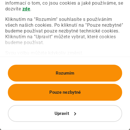
Chyba nastala na naší straně a už ji opravujeme.
informací o tom, co jsou cookies a jaké používáme, se
Zkuste prosím znovu načíst požadovanou stránku.
dozvíte
zde
.
Kliknutím na "Rozumím" souhlasíte s používáním
všech našich cookies. Po kliknutí na "Pouze nezbytné"
Obnovit stránku
Úvodní strana
budeme používat pouze nezbytné technické cookies.
Kliknutím na "Upravit" můžete vybrat, které cookies
budeme používat.
Svou volbu můžete kdykoliv změnit.
Rozumím
Pouze nezbytné
Upravit