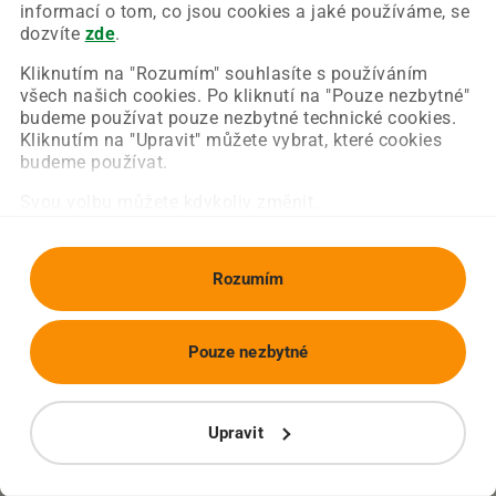
Chyba nastala na naší straně a už ji opravujeme.
informací o tom, co jsou cookies a jaké používáme, se
Zkuste prosím znovu načíst požadovanou stránku.
dozvíte
zde
.
Kliknutím na "Rozumím" souhlasíte s používáním
všech našich cookies. Po kliknutí na "Pouze nezbytné"
Obnovit stránku
Úvodní strana
budeme používat pouze nezbytné technické cookies.
Kliknutím na "Upravit" můžete vybrat, které cookies
budeme používat.
Svou volbu můžete kdykoliv změnit.
Rozumím
Pouze nezbytné
Upravit