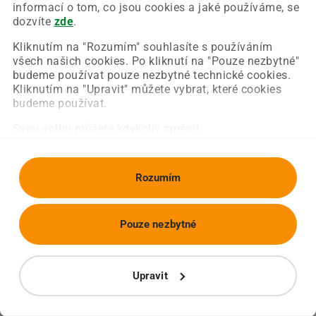
Chyba nastala na naší straně a už ji opravujeme.
informací o tom, co jsou cookies a jaké používáme, se
Zkuste prosím znovu načíst požadovanou stránku.
dozvíte
zde
.
Kliknutím na "Rozumím" souhlasíte s používáním
všech našich cookies. Po kliknutí na "Pouze nezbytné"
Obnovit stránku
Úvodní strana
budeme používat pouze nezbytné technické cookies.
Kliknutím na "Upravit" můžete vybrat, které cookies
budeme používat.
Svou volbu můžete kdykoliv změnit.
Rozumím
Pouze nezbytné
Upravit