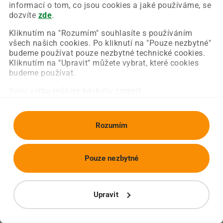
Chyba nastala na naší straně a už ji opravujeme.
informací o tom, co jsou cookies a jaké používáme, se
Zkuste prosím znovu načíst požadovanou stránku.
dozvíte
zde
.
Kliknutím na "Rozumím" souhlasíte s používáním
všech našich cookies. Po kliknutí na "Pouze nezbytné"
Obnovit stránku
Úvodní strana
budeme používat pouze nezbytné technické cookies.
Kliknutím na "Upravit" můžete vybrat, které cookies
budeme používat.
Svou volbu můžete kdykoliv změnit.
Rozumím
Pouze nezbytné
Upravit