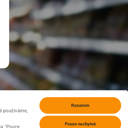
Rozumím
ké používáme,
Pouze nezbytné
na "Pouze