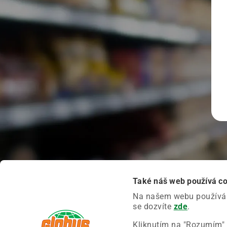
Také náš web používá c
Na našem webu používáme
se dozvíte
zde
.
Kliknutím na "Rozumím" 