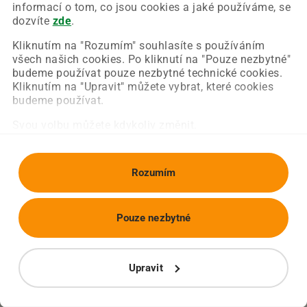
Chyba nastala na naší straně a už ji opravujeme.
informací o tom, co jsou cookies a jaké používáme, se
Zkuste prosím znovu načíst požadovanou stránku.
dozvíte
zde
.
Kliknutím na "Rozumím" souhlasíte s používáním
všech našich cookies. Po kliknutí na "Pouze nezbytné"
Obnovit stránku
Úvodní strana
budeme používat pouze nezbytné technické cookies.
Kliknutím na "Upravit" můžete vybrat, které cookies
budeme používat.
Svou volbu můžete kdykoliv změnit.
Rozumím
Pouze nezbytné
Upravit