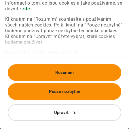
Chyba nastala na naší straně a už ji opravujeme.
informací o tom, co jsou cookies a jaké používáme, se
Zkuste prosím znovu načíst požadovanou stránku.
dozvíte
zde
.
Kliknutím na "Rozumím" souhlasíte s používáním
všech našich cookies. Po kliknutí na "Pouze nezbytné"
Obnovit stránku
Úvodní strana
budeme používat pouze nezbytné technické cookies.
Kliknutím na "Upravit" můžete vybrat, které cookies
budeme používat.
Svou volbu můžete kdykoliv změnit.
Rozumím
Pouze nezbytné
Upravit