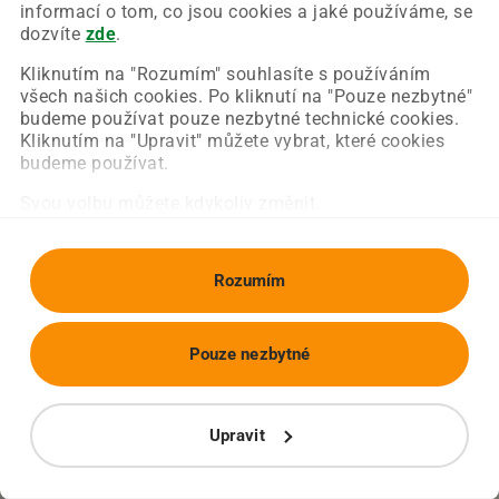
Chyba nastala na naší straně a už ji opravujeme.
informací o tom, co jsou cookies a jaké používáme, se
Zkuste prosím znovu načíst požadovanou stránku.
dozvíte
zde
.
Kliknutím na "Rozumím" souhlasíte s používáním
všech našich cookies. Po kliknutí na "Pouze nezbytné"
Obnovit stránku
Úvodní strana
budeme používat pouze nezbytné technické cookies.
Kliknutím na "Upravit" můžete vybrat, které cookies
budeme používat.
Svou volbu můžete kdykoliv změnit.
Rozumím
Pouze nezbytné
Upravit