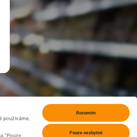
Rozumím
ké používáme,
Pouze nezbytné
na "Pouze