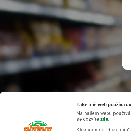
Také náš web používá c
Na našem webu používáme
se dozvíte
zde
.
Kliknutím na "Rozumím" 