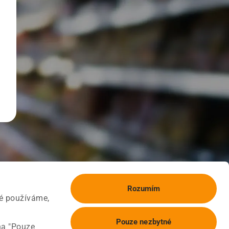
Rozumím
ké používáme,
Pouze nezbytné
na "Pouze