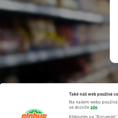
Také náš web používá c
Na našem webu používáme
se dozvíte
zde
.
Kliknutím na "Rozumím" 