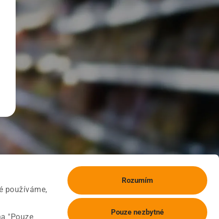
Rozumím
ké používáme,
Pouze nezbytné
na "Pouze