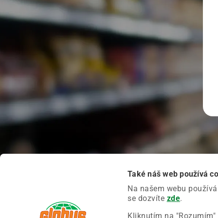
Také náš web používá c
Na našem webu používáme
se dozvíte
zde
.
Kliknutím na "Rozumím" 