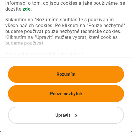
Chyba nastala na naší straně a už ji opravujeme.
informací o tom, co jsou cookies a jaké používáme, se
Zkuste prosím znovu načíst požadovanou stránku.
dozvíte
zde
.
Kliknutím na "Rozumím" souhlasíte s používáním
všech našich cookies. Po kliknutí na "Pouze nezbytné"
Obnovit stránku
Úvodní strana
budeme používat pouze nezbytné technické cookies.
Kliknutím na "Upravit" můžete vybrat, které cookies
budeme používat.
Svou volbu můžete kdykoliv změnit.
Rozumím
Pouze nezbytné
Upravit