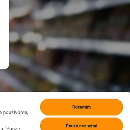
Rozumím
ké používáme,
Pouze nezbytné
na "Pouze