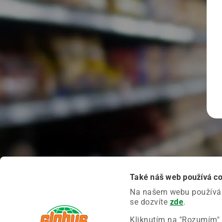
Také náš web používá c
Na našem webu používáme
se dozvíte
zde
.
Kliknutím na "Rozumím" 