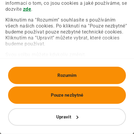
Chyba nastala na naší straně a už ji opravujeme.
informací o tom, co jsou cookies a jaké používáme, se
Zkuste prosím znovu načíst požadovanou stránku.
dozvíte
zde
.
Kliknutím na "Rozumím" souhlasíte s používáním
všech našich cookies. Po kliknutí na "Pouze nezbytné"
Obnovit stránku
Úvodní strana
budeme používat pouze nezbytné technické cookies.
Kliknutím na "Upravit" můžete vybrat, které cookies
budeme používat.
Svou volbu můžete kdykoliv změnit.
Rozumím
Pouze nezbytné
Upravit