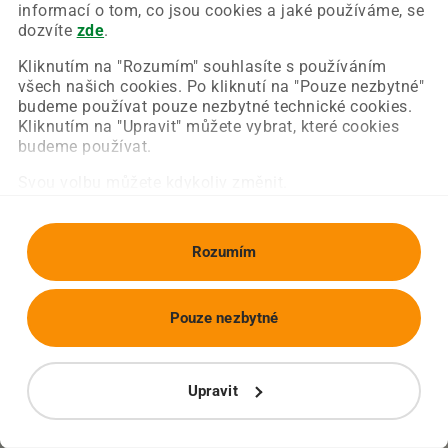
Chyba nastala na naší straně a už ji opravujeme.
informací o tom, co jsou cookies a jaké používáme, se
Zkuste prosím znovu načíst požadovanou stránku.
dozvíte
zde
.
Kliknutím na "Rozumím" souhlasíte s používáním
všech našich cookies. Po kliknutí na "Pouze nezbytné"
Obnovit stránku
Úvodní strana
budeme používat pouze nezbytné technické cookies.
Kliknutím na "Upravit" můžete vybrat, které cookies
budeme používat.
Svou volbu můžete kdykoliv změnit.
Rozumím
Pouze nezbytné
Upravit