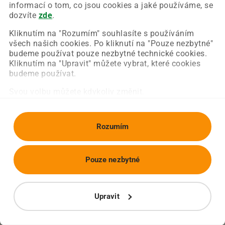
Chyba nastala na naší straně a už ji opravujeme.
informací o tom, co jsou cookies a jaké používáme, se
Zkuste prosím znovu načíst požadovanou stránku.
dozvíte
zde
.
Kliknutím na "Rozumím" souhlasíte s používáním
všech našich cookies. Po kliknutí na "Pouze nezbytné"
Obnovit stránku
Úvodní strana
budeme používat pouze nezbytné technické cookies.
Kliknutím na "Upravit" můžete vybrat, které cookies
budeme používat.
Svou volbu můžete kdykoliv změnit.
Rozumím
Pouze nezbytné
Upravit