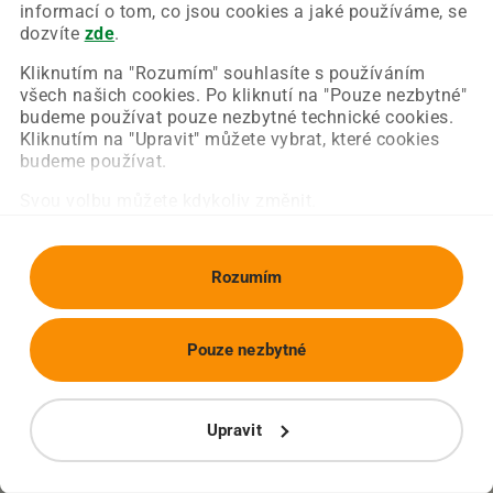
Chyba nastala na naší straně a už ji opravujeme.
informací o tom, co jsou cookies a jaké používáme, se
Zkuste prosím znovu načíst požadovanou stránku.
dozvíte
zde
.
Kliknutím na "Rozumím" souhlasíte s používáním
všech našich cookies. Po kliknutí na "Pouze nezbytné"
Obnovit stránku
Úvodní strana
budeme používat pouze nezbytné technické cookies.
Kliknutím na "Upravit" můžete vybrat, které cookies
budeme používat.
Svou volbu můžete kdykoliv změnit.
Rozumím
Pouze nezbytné
Upravit