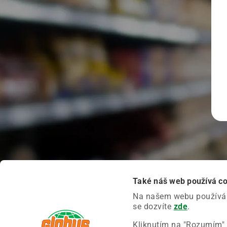
Také náš web používá c
Na našem webu používáme
se dozvíte
zde
.
Kliknutím na "Rozumím" 