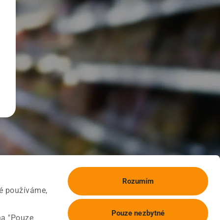
Rozumím
ké používáme,
Pouze nezbytné
na "Pouze