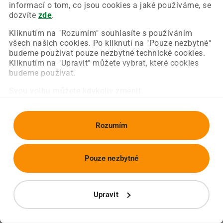
Chyba nastala na naší straně a už ji opravujeme.
informací o tom, co jsou cookies a jaké používáme, se
Zkuste prosím znovu načíst požadovanou stránku.
dozvíte
zde
.
Kliknutím na "Rozumím" souhlasíte s používáním
všech našich cookies. Po kliknutí na "Pouze nezbytné"
Obnovit stránku
Úvodní strana
budeme používat pouze nezbytné technické cookies.
Kliknutím na "Upravit" můžete vybrat, které cookies
budeme používat.
Svou volbu můžete kdykoliv změnit.
Rozumím
Pouze nezbytné
Upravit