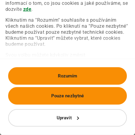
Chyba nastala na naší straně a už ji opravujeme.
informací o tom, co jsou cookies a jaké používáme, se
Zkuste prosím znovu načíst požadovanou stránku.
dozvíte
zde
.
Kliknutím na "Rozumím" souhlasíte s používáním
všech našich cookies. Po kliknutí na "Pouze nezbytné"
Obnovit stránku
Úvodní strana
budeme používat pouze nezbytné technické cookies.
Kliknutím na "Upravit" můžete vybrat, které cookies
budeme používat.
Svou volbu můžete kdykoliv změnit.
Rozumím
Pouze nezbytné
Upravit