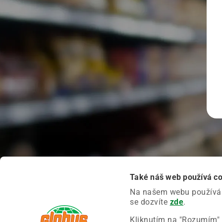
Také náš web používá c
Na našem webu používáme
se dozvíte
zde
.
Kliknutím na "Rozumím" 