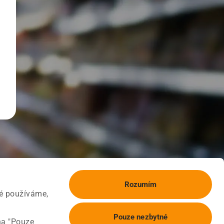
Rozumím
ké používáme,
Pouze nezbytné
na "Pouze