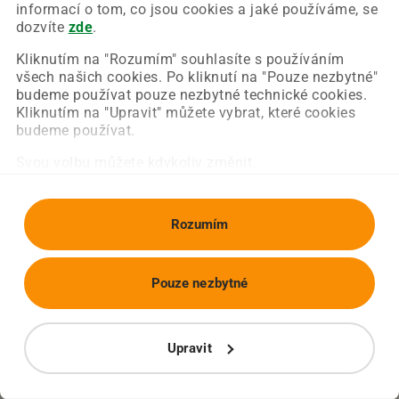
Chyba nastala na naší straně a už ji opravujeme.
informací o tom, co jsou cookies a jaké používáme, se
Zkuste prosím znovu načíst požadovanou stránku.
dozvíte
zde
.
Kliknutím na "Rozumím" souhlasíte s používáním
všech našich cookies. Po kliknutí na "Pouze nezbytné"
Obnovit stránku
Úvodní strana
budeme používat pouze nezbytné technické cookies.
Kliknutím na "Upravit" můžete vybrat, které cookies
budeme používat.
Svou volbu můžete kdykoliv změnit.
Rozumím
Pouze nezbytné
Upravit