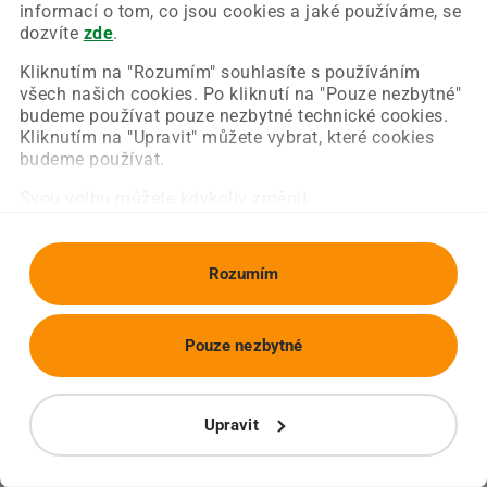
Chyba nastala na naší straně a už ji opravujeme.
informací o tom, co jsou cookies a jaké používáme, se
Zkuste prosím znovu načíst požadovanou stránku.
dozvíte
zde
.
Kliknutím na "Rozumím" souhlasíte s používáním
všech našich cookies. Po kliknutí na "Pouze nezbytné"
Obnovit stránku
Úvodní strana
budeme používat pouze nezbytné technické cookies.
Kliknutím na "Upravit" můžete vybrat, které cookies
budeme používat.
Svou volbu můžete kdykoliv změnit.
Rozumím
Pouze nezbytné
Upravit