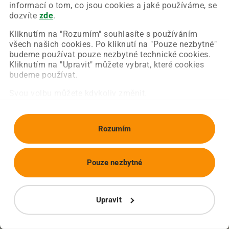
Chyba nastala na naší straně a už ji opravujeme.
informací o tom, co jsou cookies a jaké používáme, se
Zkuste prosím znovu načíst požadovanou stránku.
dozvíte
zde
.
Kliknutím na "Rozumím" souhlasíte s používáním
všech našich cookies. Po kliknutí na "Pouze nezbytné"
Obnovit stránku
Úvodní strana
budeme používat pouze nezbytné technické cookies.
Kliknutím na "Upravit" můžete vybrat, které cookies
budeme používat.
Svou volbu můžete kdykoliv změnit.
Rozumím
Pouze nezbytné
Upravit