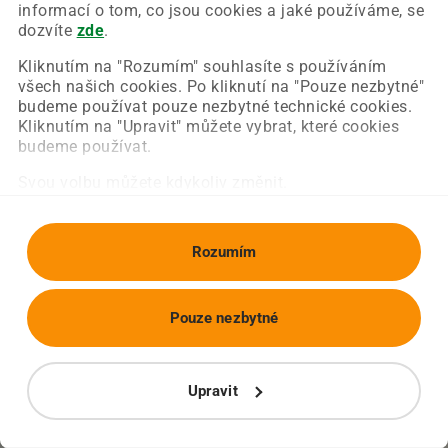
Chyba nastala na naší straně a už ji opravujeme.
informací o tom, co jsou cookies a jaké používáme, se
Zkuste prosím znovu načíst požadovanou stránku.
dozvíte
zde
.
Kliknutím na "Rozumím" souhlasíte s používáním
všech našich cookies. Po kliknutí na "Pouze nezbytné"
Obnovit stránku
Úvodní strana
budeme používat pouze nezbytné technické cookies.
Kliknutím na "Upravit" můžete vybrat, které cookies
budeme používat.
Svou volbu můžete kdykoliv změnit.
Rozumím
Pouze nezbytné
Upravit