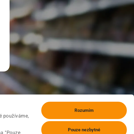
Rozumím
ké používáme,
Pouze nezbytné
na "Pouze