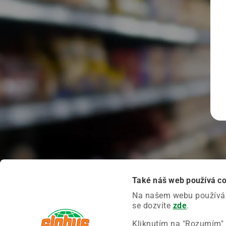
Také náš web používá c
Na našem webu používáme
se dozvíte
zde
.
Kliknutím na "Rozumím" 