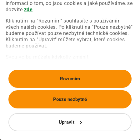
Chyba nastala na naší straně a už ji opravujeme.
informací o tom, co jsou cookies a jaké používáme, se
Zkuste prosím znovu načíst požadovanou stránku.
dozvíte
zde
.
Kliknutím na "Rozumím" souhlasíte s používáním
všech našich cookies. Po kliknutí na "Pouze nezbytné"
Obnovit stránku
Úvodní strana
budeme používat pouze nezbytné technické cookies.
Kliknutím na "Upravit" můžete vybrat, které cookies
budeme používat.
Svou volbu můžete kdykoliv změnit.
Rozumím
Pouze nezbytné
Upravit