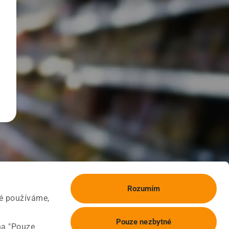
Rozumím
ké používáme,
Pouze nezbytné
na "Pouze