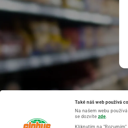
Také náš web používá c
Na našem webu používáme
se dozvíte
zde
.
Kliknutím na "Rozumím" 