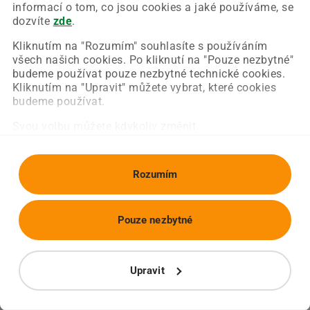
Chyba nastala na naší straně a už ji opravujeme.
informací o tom, co jsou cookies a jaké používáme, se
Zkuste prosím znovu načíst požadovanou stránku.
dozvíte
zde
.
Kliknutím na "Rozumím" souhlasíte s používáním
všech našich cookies. Po kliknutí na "Pouze nezbytné"
Obnovit stránku
Úvodní strana
budeme používat pouze nezbytné technické cookies.
Kliknutím na "Upravit" můžete vybrat, které cookies
budeme používat.
Svou volbu můžete kdykoliv změnit.
Rozumím
Pouze nezbytné
Upravit