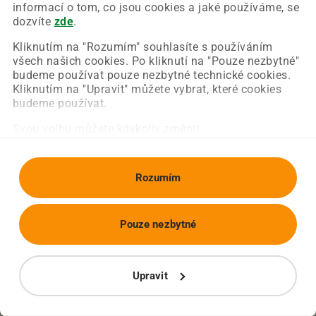
Chyba nastala na naší straně a už ji opravujeme.
informací o tom, co jsou cookies a jaké používáme, se
Zkuste prosím znovu načíst požadovanou stránku.
dozvíte
zde
.
Kliknutím na "Rozumím" souhlasíte s používáním
všech našich cookies. Po kliknutí na "Pouze nezbytné"
Obnovit stránku
Úvodní strana
budeme používat pouze nezbytné technické cookies.
Kliknutím na "Upravit" můžete vybrat, které cookies
budeme používat.
Svou volbu můžete kdykoliv změnit.
Rozumím
Pouze nezbytné
Upravit