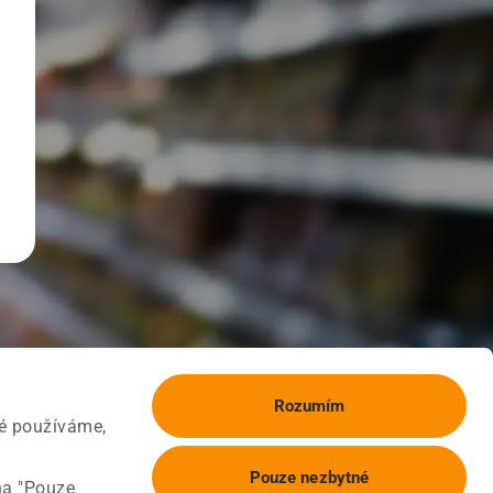
Rozumím
ké používáme,
Pouze nezbytné
na "Pouze