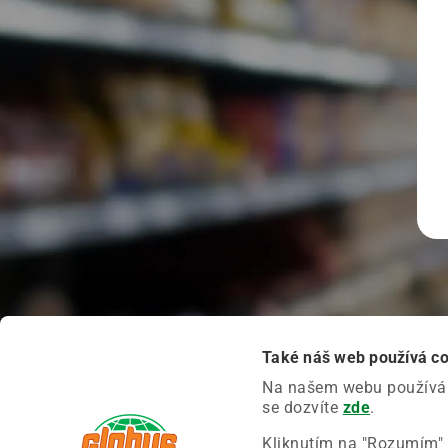
Také náš web používá c
Na našem webu používáme
se dozvíte
zde
.
Kliknutím na "Rozumím" 