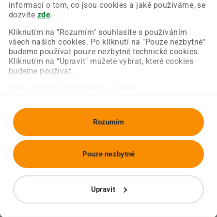
Chyba nastala na naší straně a už ji opravujeme.
informací o tom, co jsou cookies a jaké používáme, se
Zkuste prosím znovu načíst požadovanou stránku.
dozvíte
zde
.
Kliknutím na "Rozumím" souhlasíte s používáním
všech našich cookies. Po kliknutí na "Pouze nezbytné"
Obnovit stránku
Úvodní strana
budeme používat pouze nezbytné technické cookies.
Kliknutím na "Upravit" můžete vybrat, které cookies
budeme používat.
Svou volbu můžete kdykoliv změnit.
Rozumím
Pouze nezbytné
Upravit