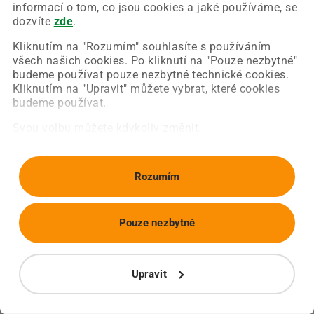
Chyba nastala na naší straně a už ji opravujeme.
informací o tom, co jsou cookies a jaké používáme, se
Zkuste prosím znovu načíst požadovanou stránku.
dozvíte
zde
.
Kliknutím na "Rozumím" souhlasíte s používáním
všech našich cookies. Po kliknutí na "Pouze nezbytné"
Obnovit stránku
Úvodní strana
budeme používat pouze nezbytné technické cookies.
Kliknutím na "Upravit" můžete vybrat, které cookies
budeme používat.
Svou volbu můžete kdykoliv změnit.
Rozumím
Pouze nezbytné
Upravit