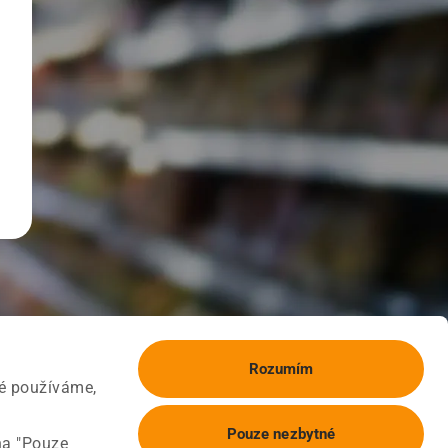
Rozumím
ké používáme,
Pouze nezbytné
na "Pouze