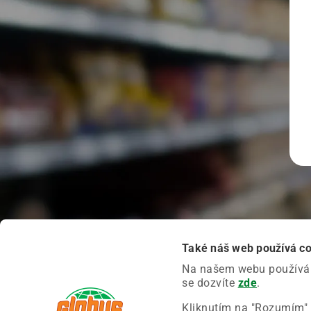
Také náš web používá c
Na našem webu používáme
se dozvíte
zde
.
Kliknutím na "Rozumím" 